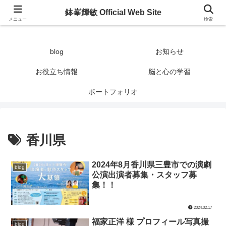
鉢峯輝敏 Official Web Site
鉢峯輝敏 Official Web Site
メニュー
検索
blog
お知らせ
お役立ち情報
脳と心の学習
ポートフォリオ
香川県
2024年8月香川県三豊市での演劇
blog
公演出演者募集・スタッフ募
集！！
2024.02.17
福家正洋 様 プロフィール写真撮
blog