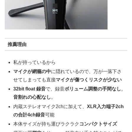
推薦理由
私が持っているから
マイクが網籠の中
に隠れているので、万が一落下さ
せてしまっても直接
マイクが傷つくリスクが少ない
32bit float 録音
で、録音
ボリューム調整の手間なし
。
音割れの心配なし
。
内蔵ステレオマイク2chに加えて、
XLR入力端子2ch
の合計4ch録音
可能
本体サイズが持ち運びラクラク
コンパクトサイズ