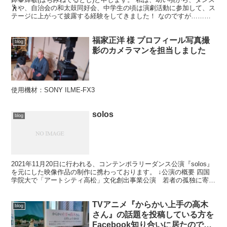
🕺や、自治会の和太鼓同好会、中学生の頃は演劇活動に参加して、ス
テージに上がって披露する経験をしてきました！ なのですが……同
年代と話すのが🗣すっごく苦手でした。また、悩みグセ...
福家正洋 様 プロフィール写真撮
blog
影のカメラマンを担当しました
使用機材：SONY ILME-FX3
solos
blog
2021年11月20日に行われる、コンテンポラリーダンス公演『solos』
を元にした映像作品の制作に携わっております。 ↓公演の概要 四国
学院大で「アートシティ高松」文化創出事業公演 若者の孤独に寄り
添う（みんなの経済新聞ネットワーク） -...
TVアニメ『からかい上手の高木
blog
さん』の話題を投稿している方を
Facebook知り合いに居たので、