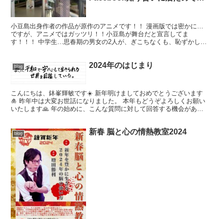
オタクの早口でコメントしたので
すが、それをここにも置いときま
小豆島出身作者の作品が原作のアニメです！！ 漫画版では密かに…
す。
ですが、アニメではガッツリ！！小豆島が舞台だと宣言してま
す！！！ 中学生…思春期の男女の2人が、ぎこちなくも、恥ずかしな
がらも、少しずつ距離を縮めていく姿が、 もーーーー見てても...
2024年のはじまり
blog
こんにちは、鉢峯輝敏です☀️ 新年明けましておめでとうございます
🎍 昨年中は大変お世話になりました。 本年もどうぞよろしくお願い
いたします🙏 年の始めに、こんな質問に対して回答する機会があり
ました。 私が名乗りを上げているエスポワール1教育...
新春 脳と心の情熱教室2024
blog