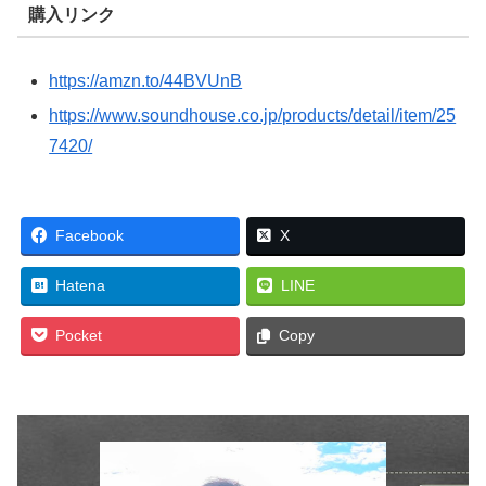
購入リンク
https://amzn.to/44BVUnB
https://www.soundhouse.co.jp/products/detail/item/25
7420/
Facebook
X
Hatena
LINE
Pocket
Copy